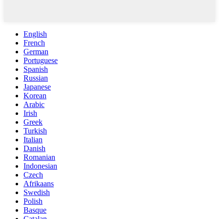
English
French
German
Portuguese
Spanish
Russian
Japanese
Korean
Arabic
Irish
Greek
Turkish
Italian
Danish
Romanian
Indonesian
Czech
Afrikaans
Swedish
Polish
Basque
Catalan