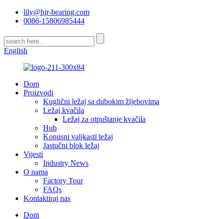
lily@hjr-bearing.com
0086-15806985444
English
Dom
Proizvodi
Kuglični ležaj sa dubokim žljebovima
Ležaj kvačila
Ležaj za otpuštanje kvačila
Hub
Konusni valjkasti ležaj
Jastučni blok ležaj
Vijesti
Industry News
O nama
Factory Tour
FAQs
Kontaktiraj nas
Dom