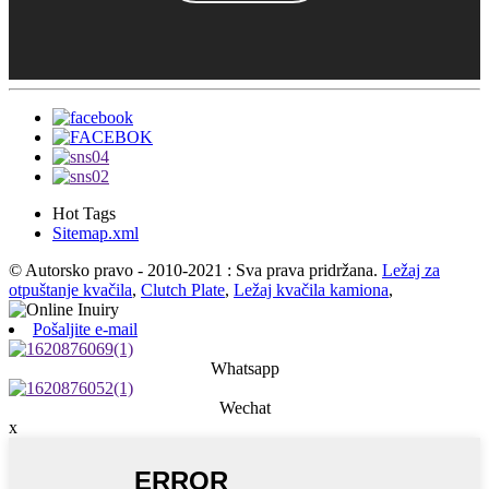
Hot Tags
Sitemap.xml
© Autorsko pravo - 2010-2021 : Sva prava pridržana.
Ležaj za
otpuštanje kvačila
,
Clutch Plate
,
Ležaj kvačila kamiona
,
Pošaljite e-mail
Whatsapp
Wechat
x