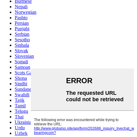
Burmese
Nepali
Norwegian
Pashto
Persian
Punjabi
Serbian
Sesotho
Sinhala
Slovak
Slovenian
Somali
Samoan
Scots Gaelic
Shona
Sindhi
Sundanese
Swahili
Tajik
Tamil
Telugu
Thai
Ukrainian
Urdu
Uzbek